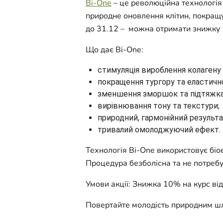
Bi-One
– це революційна технологія
природне оновлення клітин, покращує
до 31.12 – можна отримати знижку 
Що дає Bi-One:
стимуляція вироблення колагену 
покращення тургору та еластично
зменшення зморшок та підтяжка
вирівнювання тону та текстури;
природний, гармонійний результа
тривалий омолоджуючий ефект.
Технологія Bi-One використовує біое
Процедура безболісна та не потребує
Умови акції: Знижка 10% на курс від
Повертайте молодість природним ш