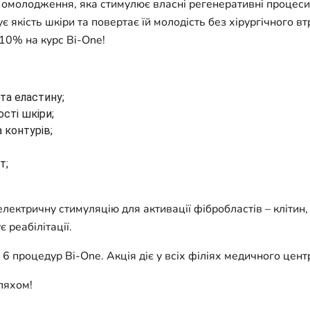
 омолодження, яка стимулює власні регенеративні процеси
 якість шкіри та повертає їй молодість без хірургічного вт
10% на курс Bi-One!
та еластину;
сті шкіри;
 контурів;
т;
лектричну стимуляцію для активації фібробластів – клітин,
 реабілітації.
 6 процедур Bi-One. Акція діє у всіх філіях медичного цен
ляхом!