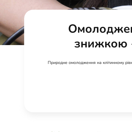
Омолодженн
знижкою -
Природне омолодження на клітинному рівн