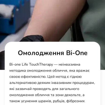
Омолодження Bi-One
Bi-one Life TouchTherapy — неінвазивна
методика омолодження обличчя, яка вражає
своєю ефективністю. Цей метод є гідною
альтернативою деяким інвазивним процедурам,
які зазвичай проводять для загального
омолодження обличчя та зони декольте, а
також усунення шрамів, рубців, фіброзних