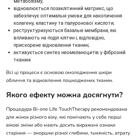
метаболізму;
відновлюється позаклітинний матрикс, що
забезпечує оптимальні умови для накопичення
колагену, еластину та гіалуронової кислоти;
реструктуризуються базальні мембрани, які
впливають на поділ клітин і, відповідно,
прискорене відновлення тканин;
активується синтез неомеланоцитів у фіброзній
тканині.
Всі ці процеси є основою омолодження шкіри
обличчя та відновлення пошкоджених тканин.
Якого ефекту можна досягнути?
Процедура Bi-one Life TouchTherapy рекомендована
для жінок різного віку, які помічають у себе перші
вікові зміни або мають досить виражені ознаки
старіння — зморшки різної глибини, тьмяність, втрату