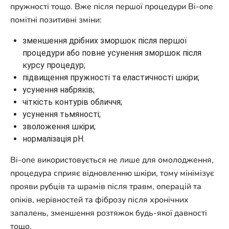
пружності тощо. Вже після першої процедури Bi-one
помітні позитивні зміни:
зменшення дрібних зморшок після першої
процедури або повне усунення зморшок після
курсу процедур;
підвищення пружності та еластичності шкіри;
усунення набряків;
чіткість контурів обличчя;
усунення тьмяності;
зволоження шкіри;
нормалізація рН.
Bi-one використовується не лише для омолодження,
процедура сприяє відновленню шкіри, тому мінімізує
прояви рубців та шрамів після травм, операцій та
опіків, нерівностей та фіброзу після хронічних
запалень, зменшення розтяжок будь-якої давності
тощо.