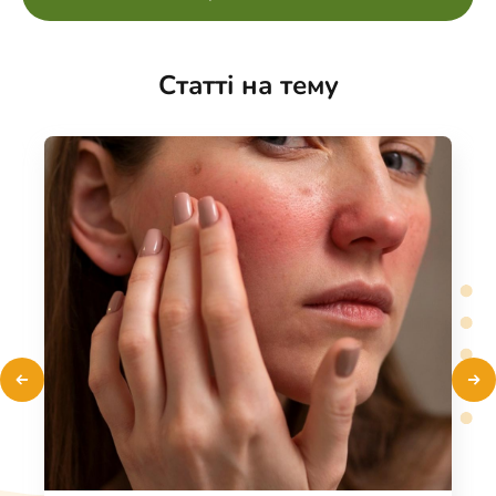
Радіоліфтинг тіла, Безопераційна ліпосакція,
Вакуумно-роликовий масаж, Пресотерапія,
Шугаринг, Гідропілінг Aquapure, Мікротокова
Статті на тему
терапія, Догляд за обличчям – професійна
косметика Danne(DMK), Догляд CASMARA,
Чистка обличчя, Пілінг обличчя, Вогонь і лід
(Fire&Ice), Хімічний пілінг PRX-T33,
Карбоксітерапія