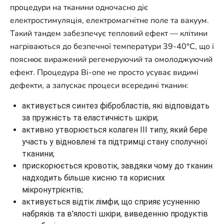
процедури на тканини одночасно діє
електростимуляція, електромагнітне поле та вакуум.
Такий тандем забезпечує тепловий ефект — клітини
нагріваються до безпечної температури 39-40°C, що і
пояснює виражений регенеруючий та омолоджуючий
ефект. Процедура Bi-one не просто усуває видимі
дефекти, а запускає процеси всередині тканин:
активується синтез фібробластів, які відповідать
за пружність та еластичність шкіри;
активно утворюється колаген III типу, який бере
участь у відновлені та підтримці стану сполучної
тканини;
прискорюється кровотік, завдяки чому до тканин
надходить більше кисню та корисних
мікронутрієнтів;
активується відтік лімфи, що сприяє усуненню
набряків та в'ялості шкіри, виведенню продуктів