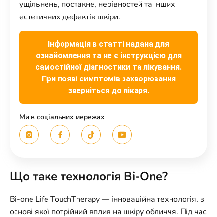
ущільнень, постакне, нерівностей та інших
естетичних дефектів шкіри.
Інформація в статті надана для
ознайомлення та не є інструкцією для
самостійної діагностики та лікування.
При появі симптомів захворювання
зверніться до лікаря.
Ми в соціальних мережах
Що таке технологія Bi-One?
Bi-one Life TouchTherapy — інноваційна технологія, в
основі якої потрійний вплив на шкіру обличчя. Під час