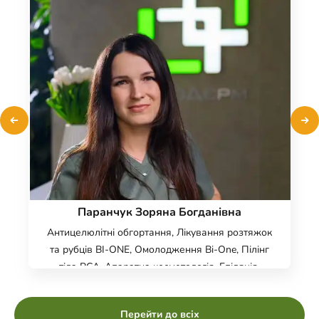
Паранчук Зоряна Богданівна
Антицелюлітні обгортання, Лікування розтяжок
та рубців BI-ONE, Омолодження Bi-One, Пілінг
тіла PCA, Апаратна косметологія, Епіляція,
Косметологія обличчя, Косметологія тіла,
Апаратна корекція обличчя Dr. Blitz, Корекція
Перейти до всіх
фігури ICOONE Laser, Радіоліфтинг обличчя,