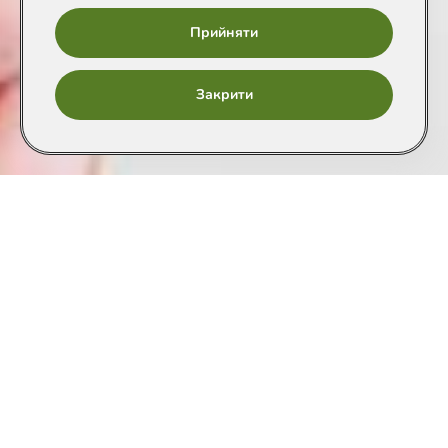
Прийняти
Онлайн
Закрити
запис
1
2
3
4
5
6
7
Напрямки