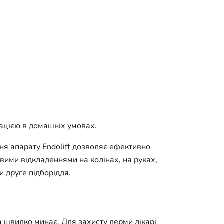
тацією в домашніх умовах.
ня апарату Endolift дозволяє ефективно
вими відкладеннями на колінах, на руках,
 друге підборіддя.
а швидко минає. Для захисту дерми лікарі