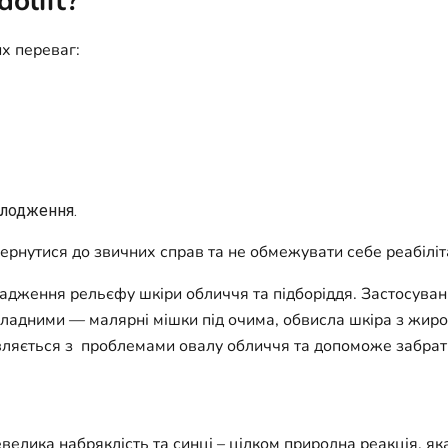
olift?
х переваг:
олодження.
ернутися до звичних справ та не обмежувати себе реабілі
ладження рельєфу шкіри обличчя та підборіддя. Застосуван
кладними — малярні мішки під очима, обвисла шкіра з жиро
равляється з проблемами овалу обличчя та допоможе забрати
евелика набряклість та синці – цілком природна реакція, як