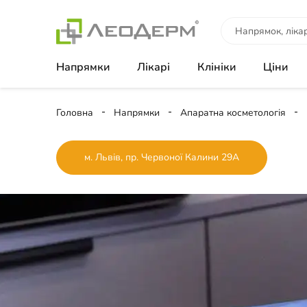
Напрямки
Лікарі
Клініки
Ціни
Головна
Напрямки
Апаратна косметологія
м. Львів, пр. Червоної Калини 29А