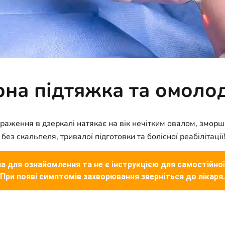
ерна підтяжка та омол
ображення в дзеркалі натякає на вік нечітким овалом, змор
ез скальпеля, тривалої підготовки та болісної реабілітації
а для ознайомлення та не є інструкцією для самостійної
При появі симптомів захворювання зверніться до лікаря.