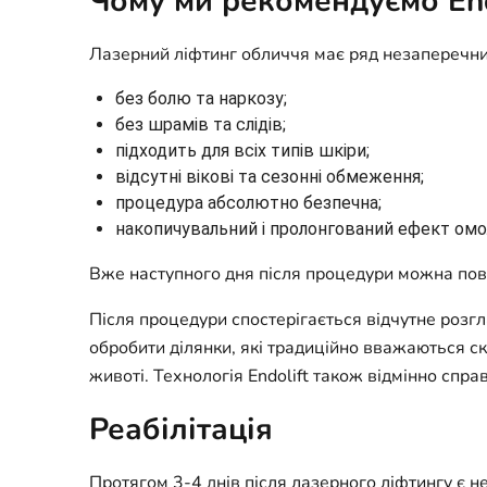
Чому ми рекомендуємо End
Лазерний ліфтинг обличчя має ряд незаперечни
без болю та наркозу;
без шрамів та слідів;
підходить для всіх типів шкіри;
відсутні вікові та сезонні обмеження;
процедура абсолютно безпечна;
накопичувальний і пролонгований ефект ом
Вже наступного дня після процедури можна пов
Після процедури спостерігається відчутне розг
обробити ділянки, які традиційно вважаються с
животі. Технологія Endolift також відмінно сп
Реабілітація
Протягом 3-4 днів після лазерного ліфтингу є н