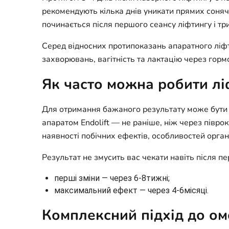
рекомендують кілька днів уникати прямих соняч
починається після першого сеансу ліфтингу і тр
Серед відносних протипоказань апаратного ліфт
захворювань, вагітність та лактацію через гормо
Як часто можна робити ліф
Для отримання бажаного результату може бути д
апаратом Endolift — не раніше, ніж через півро
наявності побічних ефектів, особливостей органі
Результат не змусить вас чекати навіть після п
перші зміни — через 6-8тижні;
максимальний ефект — через 4-6місяці.
Комплексний підхід до 