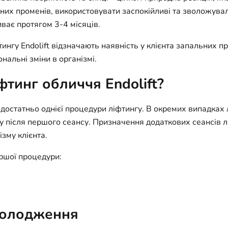
них променів, використовувати заспокійливі та зволожува
иває протягом 3-4 місяців.
ингу Endolift відзначають наявність у клієнта запальних 
нальні зміни в організмі.
тинг обличчя Endolift?
остатньо однієї процедури ліфтингу. В окремих випадках 
ку після першого сеансу. Призначення додаткових сеансів 
зму клієнта.
ершої процедури:
омолодження