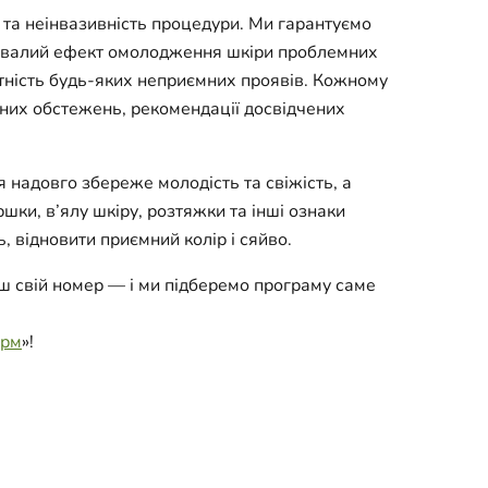
 та неінвазивність процедури. Ми гарантуємо
ривалий ефект омолодження шкіри проблемних
утність будь-яких неприємних проявів. Кожному
дних обстежень, рекомендації досвідчених
 надовго збереже молодість та свіжість, а
и, в’ялу шкіру, розтяжки та інші ознаки
, відновити приємний колір і сяйво.
ш свій номер — і ми підберемо програму саме
рм
»!