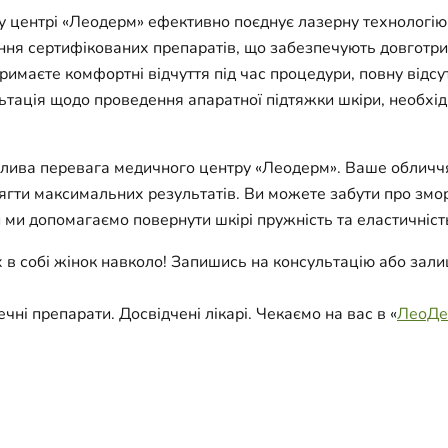
у центрі «Леодерм» ефективно поєднує лазерну технологію
ання сертифікованих препаратів, що забезпечують довгот
римаєте комфортні відчуття під час процедури, повну відс
ьтація щодо проведення апаратної підтяжки шкіри, необхі
жлива перевага медичного центру «Леодерм». Ваше обличчя
ти максимальних результатів. Ви можете забути про зморшк
 ми допомагаємо повернути шкірі пружність та еластичність
 в собі жінок навколо! Запишись на консультацію або зали
і препарати. Досвідчені лікарі. Чекаємо на вас в «
ЛеоДе