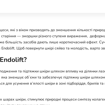
еси, які з віком призводять до зменшення кількості природ
и старіння — зморшки різного ступеня вираження, деформа
же більшість засобів дають лише короткочасний ефект. Су
Endolift. Щоб повернути шкірі сяйво та молодість, варто з
ndolift?
одження та підтяжки шкіри шляхом впливу на ділянки ла
яка зменшує обʼєми та забезпечує підтяжку шкіри шляхом
ься для усунення в’ялості шкіри в зоні підборіддя, брилів т
 шарах шкіри, стимулює природні процеси синтезу колагену