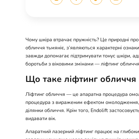
Чому шкіра втрачає пружність? Це природні проц
обличчя тьмяніє, з’являються характерні ознак
завжди допомагає підтримувати тонус шкіри, ад
боротьби з віковими змінами — ліфтинг обличчя 
Що таке ліфтинг обличчя E
Ліфтинг обличчя — це апаратна процедура омол
процедура з вираженим ефектом омолодження, 
ділянки обличчя. Крім того, Endolift застосовуєт
видавати вік.
Апаратний лазерний ліфтинг працює на глибоких