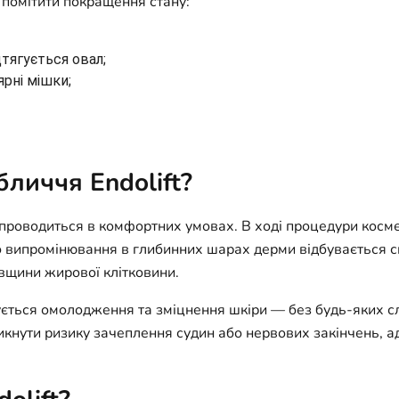
 помітити покращення стану:
тягується овал;
рні мішки;
личчя Endolift?
 проводиться в комфортних умовах. В ході процедури косме
о випромінювання в глибинних шарах дерми відбувається с
вщини жирової клітковини.
чується омолодження та зміцнення шкіри — без будь-яких сл
никнути ризику зачеплення судин або нервових закінчень, 