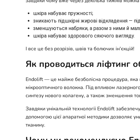
завдяки чому вже через декілька тижнів можна
шкіра набуває пружності;
зникають підшкірні жирові відкладення — під
зменшуються набряки, а разом з ними й маля
шкіра набуває здорового сяючого вигляду.
І все це без розрізів, швів та болючих ін'єкцій!
Як проводиться ліфтинг об
Endolift — це майже безболісна процедура, яка
мікрооптичного волокна. Під впливом лазерног
синтезу нового колагену, а також зменшення то
Завдяки унікальній технології Endolift забезпе
допомогою цієї апаратної методики дозволяє у
тканину.