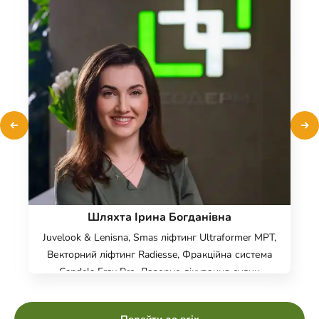
Шляхта Ірина Богданівна
Juvelook & Lenisna, Smas ліфтинг Ultraformer MPT,
Векторний ліфтинг Radiesse, Фракційна система
Candela Frax Pro, Лазерне лікування судин
Candela Vbeam Perfecta, Апаратна косметологія,
Ін’єкції краси, Косметологія обличчя, Лазерний