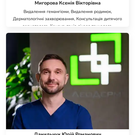
Мигорова Ксенія Вікторівна
Видалення гемангіоми, Видалення родимок,
Дерматологічні захворювання, Консультація дитячого
дерматолога, Консультація лікаря трихолога,
Дерматологія, Трихологія, Консультація дерматолога,
Цифрова дерматоскопія FotoFinder, Видалення
бородавок, Видалення папілом, Видалення
ксантелазми, Видалення контагіозного молюску,
Імунобіологічне лікування псоріазу, Випадіння
волосся, Кріомасаж голови, Мезотерапія волосистої
частини голови, Мезотерапія шкіри голови,
Плазмоліфтинг волосся
Данильчук Юрій Романович