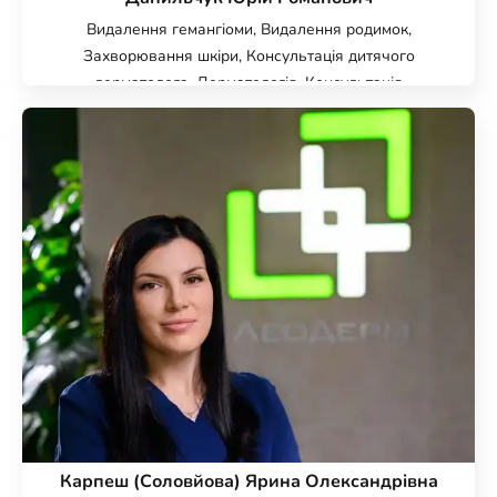
Видалення гемангіоми, Видалення родимок,
Захворювання шкіри, Консультація дитячого
дерматолога, Дерматологія, Консультація
дерматолога, Цифрова дерматоскопія FotoFinder, Панч
біопсія, Видалення ксантелазми, Видалення
контагіозного молюску
Карпеш (Соловйова) Ярина Олександрівна