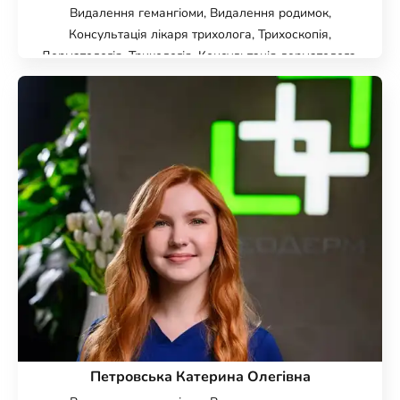
Видалення гемангіоми, Видалення родимок,
Консультація лікаря трихолога, Трихоскопія,
Дерматологія, Трихологія, Консультація дерматолога,
Цифрова дерматоскопія FotoFinder, Панч біопсія,
Видалення бородавок, Видалення папілом, Видалення
ксантелазми, Видалення контагіозного молюску,
Імунобіологічне лікування псоріазу, Випадіння
волосся, Мезотерапія волосистої частини голови,
Мезотерапія шкіри голови, Плазмоліфтинг волосся
Петровська Катерина Олегівна