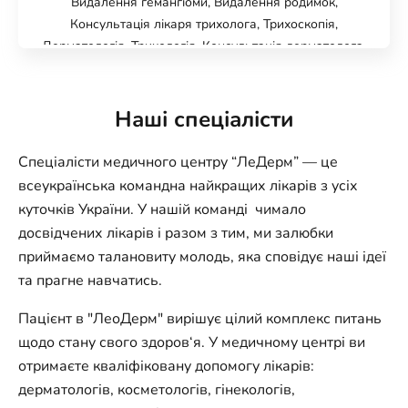
Видалення гемангіоми, Видалення родимок,
Консультація лікаря трихолога, Трихоскопія,
Дерматологія, Трихологія, Консультація дерматолога,
Цифрова дерматоскопія FotoFinder, Видалення
бородавок, Видалення папілом, Видалення
ксантелазми, Видалення контагіозного молюску,
Наші спеціалісти
Випадіння волосся, Мезотерапія волосистої частини
голови, Мезотерапія шкіри голови, Плазмоліфтинг
Спеціалісти медичного центру “ЛеДерм” — це
волосся
всеукраїнська командна найкращих лікарів з усіх
куточків України. У нашій команді чимало
досвідчених лікарів і разом з тим, ми залюбки
приймаємо талановиту молодь, яка сповідує наші ідеї
та прагне навчатись.
Пацієнт в "ЛеоДерм" вирішує цілий комплекс питань
щодо стану свого здоров‘я. У медичному центрі ви
отримаєте кваліфіковану допомогу лікарів:
дерматологів, косметологів, гінекологів,