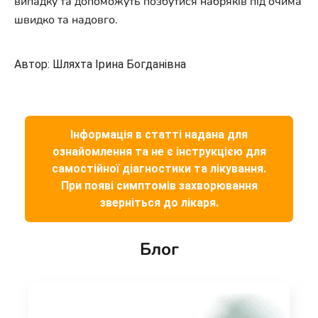
випадку та допоможуть позбутися набряків під очима
швидко та надовго.
Автор: Шляхта Ірина Богданівна
Інформація в статті надана для
ознайомлення та не є інструкцією для
самостійної діагностики та лікування.
При появі симптомів захворювання
зверніться до лікаря.
Блог