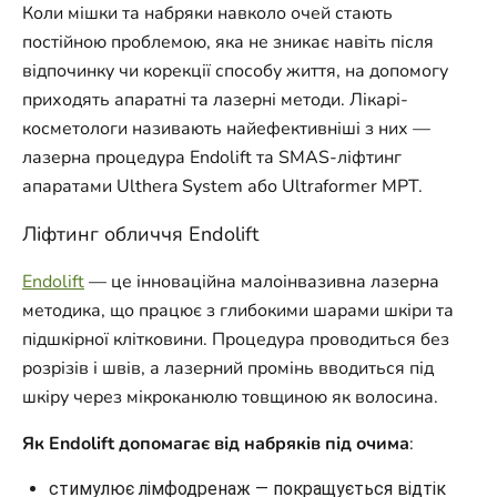
Коли мішки та набряки навколо очей стають
постійною проблемою, яка не зникає навіть після
відпочинку чи корекції способу життя, на допомогу
приходять апаратні та лазерні методи. Лікарі-
косметологи називають найефективніші з них —
лазерна процедура Endolift та SMAS-ліфтинг
апаратами Ulthera System або Ultraformer MPT.
Ліфтинг обличчя Endolift
Endolift
— це інноваційна малоінвазивна лазерна
методика, що працює з глибокими шарами шкіри та
підшкірної клітковини. Процедура проводиться без
розрізів і швів, а лазерний промінь вводиться під
шкіру через мікроканюлю товщиною як волосина.
Як Endolift допомагає від набряків під очима
:
стимулює лімфодренаж — покращується відтік