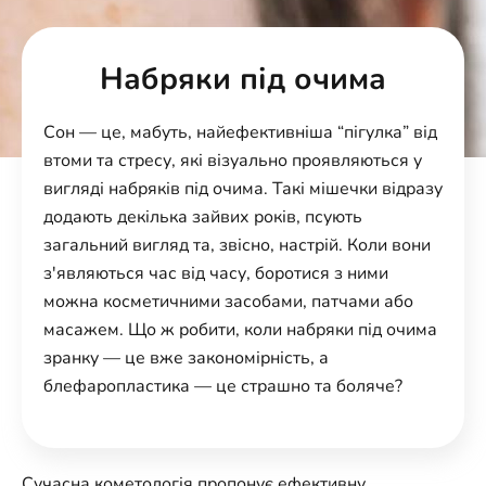
Набряки під очима
Сон — це, мабуть, найефективніша “пігулка” від
втоми та стресу, які візуально проявляються у
вигляді набряків під очима. Такі мішечки відразу
додають декілька зайвих років, псують
загальний вигляд та, звісно, настрій. Коли вони
з'являються час від часу, боротися з ними
можна косметичними засобами, патчами або
масажем. Що ж робити, коли набряки під очима
зранку — це вже закономірність, а
блефаропластика — це страшно та боляче?
Сучасна кометологія пропонує ефективну