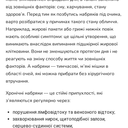
від зовнішніх факторів: сну, харчування, стану
здоров’я. Перед тим як позбутись набряків під очима,
варто розібратися у причинах такого стану обличчя.
Наприклад, жирові пакети або грижі нижніх повік
мають особливі симптоми: це щільні утворення, що
виникають внаслідок випинання підшкірної жирової
клітковини. Вони не зменшуються протягом дня і не
реагують на зміну способу життя чи зовнішніх
факторів. А набряки — тимчасові, м’які мішки в
області очей, які можна прибрати без хірургічного
втручання.
Хронічні набряки — це стійкі припухлості, які
з’являються регулярно через:
порушення лімфовідтоку та венозного відтоку;
захворювання нирок, щитоподібної залози,
серцево-судинної системи;