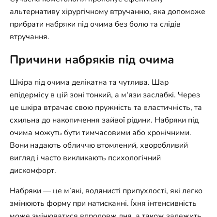
альтернативу хірургічному втручанню, яка допоможе
прибрати набряки під очима без болю та слідів
втручання.
Причини набряків під очима
Шкіра під очима делікатна та чутлива. Шар
епідермісу в цій зоні тонкий, а м'язи заслабкі. Через
це шкіра втрачає свою пружність та еластичність, та
схильна до накопичення зайвої рідини. Набряки під
очима можуть бути тимчасовими або хронічними.
Вони надають обличчю втомлений, хворобливий
вигляд і часто викликають психологічний
дискомфорт.
Набряки — це м’які, водянисті припухлості, які легко
змінюють форму при натисканні. Їхня інтенсивність
може змінюватися впродовж дня, а також залежить