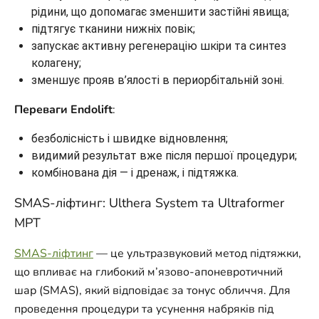
рідини, що допомагає зменшити застійні явища;
підтягує тканини нижніх повік;
запускає активну регенерацію шкіри та синтез
колагену;
зменшує прояв в’ялості в периорбітальній зоні.
Переваги Endolift
:
безболісність і швидке відновлення;
видимий результат вже після першої процедури;
комбінована дія — і дренаж, і підтяжка.
SMAS-ліфтинг: Ulthera System та Ultraformer
MPT
SMAS-ліфтинг
— це ультразвуковий метод підтяжки,
що впливає на глибокий м’язово-апоневротичний
шар (SMAS), який відповідає за тонус обличчя. Для
проведення процедури та усунення набряків під