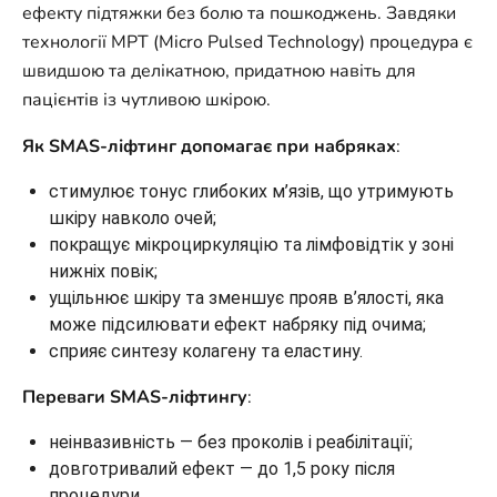
ефекту підтяжки без болю та пошкоджень. Завдяки
технології MPT (Micro Pulsed Technology) процедура є
швидшою та делікатною, придатною навіть для
пацієнтів із чутливою шкірою.
Як SMAS-ліфтинг допомагає при набряках
:
стимулює тонус глибоких м’язів, що утримують
шкіру навколо очей;
покращує мікроциркуляцію та лімфовідтік у зоні
нижніх повік;
ущільнює шкіру та зменшує прояв в’ялості, яка
може підсилювати ефект набряку під очима;
сприяє синтезу колагену та еластину.
Переваги SMAS-ліфтингу
:
неінвазивність — без проколів і реабілітації;
довготривалий ефект — до 1,5 року після
процедури.