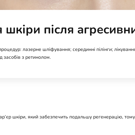
 шкіри після агресивн
процедур: лазерне шліфування; серединні пілінги; лікуванн
 засобів з ретинолом.
р‘єр шкіри, який забезпечить подальшу регенерацію, тому