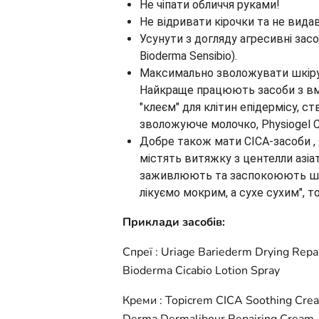
Не чіпати обличчя руками!
Не відривати кірочки та не вид
Усунути з догляду агресивні зас
Bioderma Sensibio).
Максимально зволожувати шкіру, 
Найкраще працюють засоби з вміс
"клеєм" для клітин епідермісу, 
зволожуюче молочко, Physiogel Cal
Добре також мати CICA-засоби , 
містять витяжку з центелли азіат
заживлюють та заспокоюють шкір
лікуємо мокрим, а сухе сухим", т
Приклади засобів:
Спреї : Uriage Bariederm Drying Repa
Bioderma Cicabio Lotion Spray
Креми : Topicrem CICA Soothing Crea