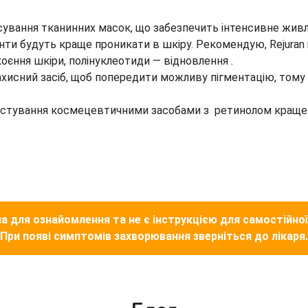
вання тканинних масок, що забезпечить інтенсивне живле
ти будуть краще проникати в шкіру. Рекомендую, Rejuran re
коєння шкіри, полінуклеотиди — відновлення .
хисний засіб, щоб попередити можливу пігментацію, тому
истування космецевтичними засобами з ретинолом краще
а для ознайомлення та не є інструкцією для самостійної
При появі симптомів захворювання зверніться до лікаря.