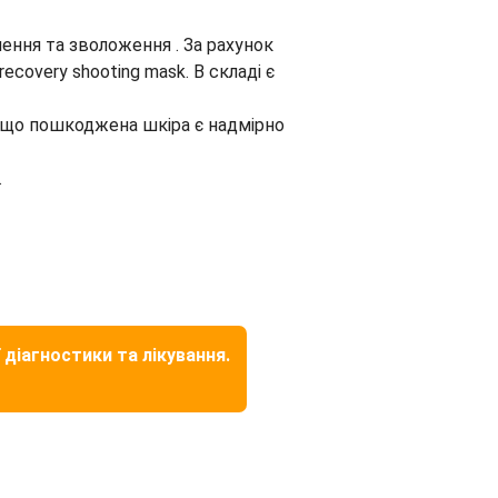
ння та зволоження . За рахунок
covery shooting mask. В складі є
 що пошкоджена шкіра є надмірно
.
 діагностики та лікування.