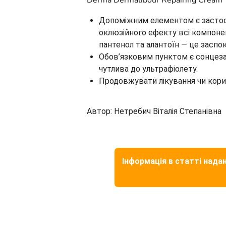
Derma Dermalibour Repairing Cream
Допоміжним елементом є застосу
оклюзійного ефекту всі компонен
пантенол та алантоїн — це заспо
Обов’язковим пунктом є сонцеза
чутлива до ультрафіолету.
Продовжувати лікування чи кор
Автор: Нетребич Віталія Степанівна
Інформація в статті надан