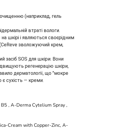
у очищенню (наприклад, гель
ідермальній втраті вологи.
 на шкірі і являються своєрідним
и (CeReve зволожуючий крем,
ий засіб SOS для шкіри. Вони
 підвищують регенерацію шкіри,
вило дерматології, що "мокре
 є сухість — креми.
 B5 , A-Derma Cytelium Spray ,
ica-Cream with Copper-Zinc, A-