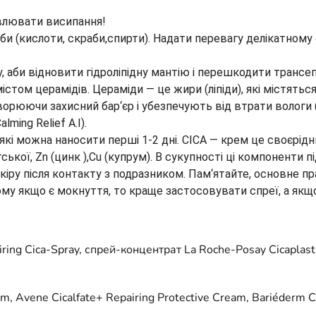
авлювати висипання!
оби (кислоти, скраби,спирти). Надати перевагу делікатном
аби відновити гідроліпідну мантію і перешкодити трансеп
том церамідів. Цераміди — це жири (ліпіди), які містяться
створюючи захисний бар‘єр і убезпечують від втрати волог
ming Relief A.I).
які можна наносити перші 1-2 дні. CICA — крем це своєрідн
ської, Zn (цинк ),Cu (купрум). В сукупності ці компоненти
у після контакту з подразником. Пам‘ятайте, основне пра
ому якщо є мокнуття, то краще застосовувати спреї, а якщо
iring Cica-Spray, спрей-концентрат La Roche-Posay Cicaplast
m, Avene Cicalfate+ Repairing Protective Cream, Bariéderm C