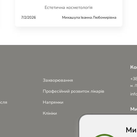
Естетична косметологія
7/2/2026
Михашула Іванна Любомирівна
Ко
+38
Захворювання
м. 
Професійний розвиток лікарів
inf
ісля
Напрямки
Ми
Клініки
Ми