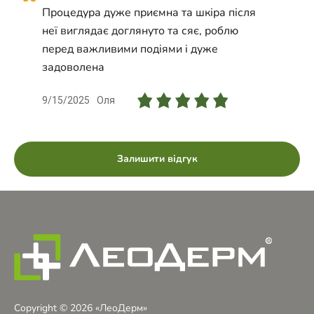
косметика Danne(DMK), Догляд CASMARA,
Процедура дуже приємна та шкіра після
Чистка обличчя, Пілінг обличчя, Вогонь і лід
неї виглядає доглянуто та сяє, роблю
(Fire&Ice), Хімічний пілінг PRX-T33,
перед важливими подіями і дуже
Карбоксітерапія
задоволена
9/15/2025
Оля
Залишити відгук
Copyright © 2026 «ЛеоДерм»