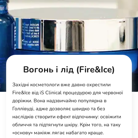
Вогонь і лід (Fire&Ice)
Західні косметологи вже давно охрестили
Fire&Ice від iS Clinical процедурою для червоної
доріжки. Вона надзвичайно популярна в
Голлівуді, адже дозволяє швидко та без
наслідків створити ефект відпочинку: освіжити
обличчя та підтягнути шкіру. Крім того, на таку
«основу» макіяж лягає набагато краще.