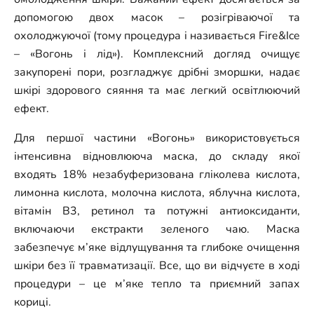
допомогою двох масок – розігріваючої та
охолоджуючої (тому процедура і називається Fire&Ice
– «Вогонь і лід»). Комплексний догляд очищує
закупорені пори, розгладжує дрібні зморшки, надає
шкірі здорового сяяння та має легкий освітлюючий
ефект.
Для першої частини «Вогонь» використовується
інтенсивна відновлююча маска, до складу якої
входять 18% незабуферизована гліколева кислота,
лимонна кислота, молочна кислота, яблучна кислота,
вітамін B3, ретинол та потужні антиоксиданти,
включаючи екстракти зеленого чаю. Маска
забезпечує м’яке відлущування та глибоке очищення
шкіри без її травматизації. Все, що ви відчуєте в ході
процедури – це м’яке тепло та приємний запах
кориці.