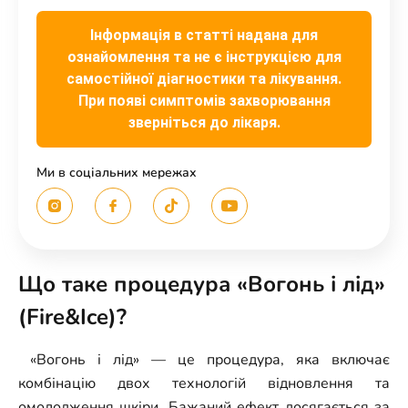
Інформація в статті надана для
ознайомлення та не є інструкцією для
самостійної діагностики та лікування.
При появі симптомів захворювання
зверніться до лікаря.
Ми в соціальних мережах
Що таке процедура «Вогонь і лід»
(Fire&Ice)?
«Вогонь і лід» — це процедура, яка включає
комбінацію двох технологій відновлення та
омолодження шкіри. Бажаний ефект досягається за