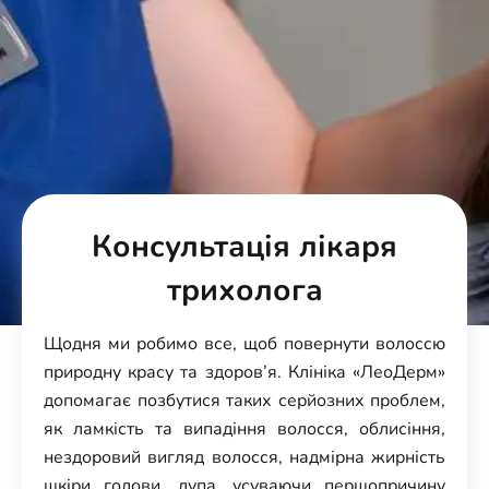
Консультація лікаря
трихолога
Щодня ми робимо все, щоб повернути волоссю
природну красу та здоров’я. Клініка «ЛеоДерм»
допомагає позбутися таких серйозних проблем,
як ламкість та випадіння волосся, облисіння,
нездоровий вигляд волосся, надмірна жирність
шкіри голови, лупа, усуваючи першопричину