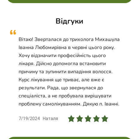
Видалення папілом, Видалення ксантелазми,
Видалення контагіозного молюску,
Відгуки
Імунобіологічне лікування псоріазу, Випадіння
волосся, Мезотерапія волосистої частини
голови, Мезотерапія шкіри голови,
Вітаю! Зверталася до трихолога Михашула
Плазмоліфтинг волосся
Іванна Любомирівна в червні цього року.
Хочу відзначити професійність цього
лікаря. Дійсно допомогла встановити
причину та зупинити випадіння волосся.
Курс лікування ще триває, але вже є
результати. Рада, що звернулася до
спеціаліста, а не пробувала вирішувати
проблему самолікуванням. Дякую п. Іванні.
7/19/2024
Наталя