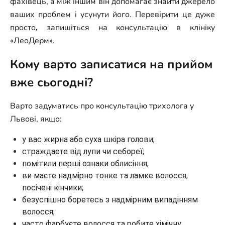
фахівець, а між іншим він допомагає знайти джерело
ваших проблем і усунути його. Перевірити це дуже
просто
,
запишіться на консультацію в клініку
«ЛеоДерм».
Кому варто записатися на прийом
вже сьогодні?
Варто задуматись про консультацію трихолога у
Львові, якщо:
у вас жирна або суха шкіра голови;
страждаєте від лупи чи себореї;
помітили перші ознаки облисіння;
ви маєте надмірно тонке та ламке волосся,
посічені кінчики;
безуспішно боретесь з надмірним випадінням
волосся;
часто фарбуєте волосся та робите хімічну