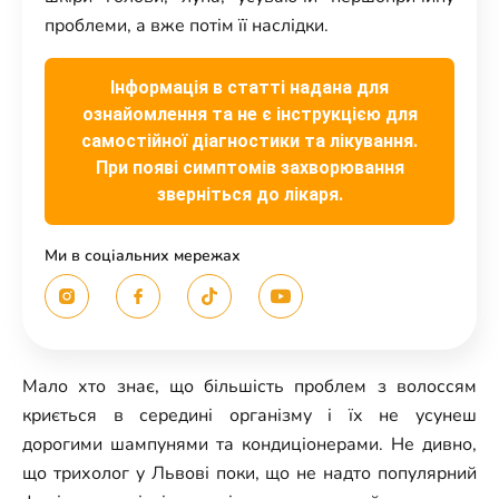
проблеми, а вже потім її наслідки.
Інформація в статті надана для
ознайомлення та не є інструкцією для
самостійної діагностики та лікування.
При появі симптомів захворювання
зверніться до лікаря.
Ми в соціальних мережах
Мало хто знає, що більшість проблем з волоссям
криється в середині організму і їх не усунеш
дорогими шампунями та кондиціонерами. Не дивно,
що трихолог у Львові поки, що не надто популярний