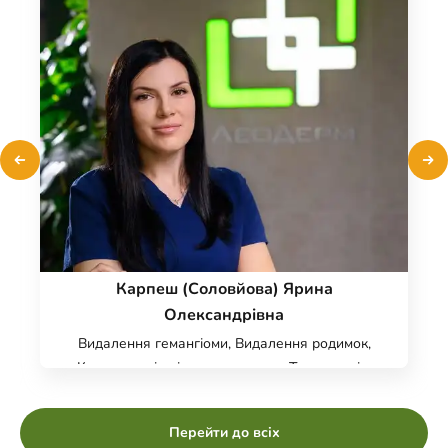
Карпеш (Соловйова) Ярина
Олександрівна
Видалення гемангіоми, Видалення родимок,
Консультація лікаря трихолога, Трихоскопія,
Дерматологія, Трихологія, Консультація
дерматолога, Цифрова дерматоскопія
Перейти до всіх
FotoFinder, Панч біопсія, Видалення бородавок,