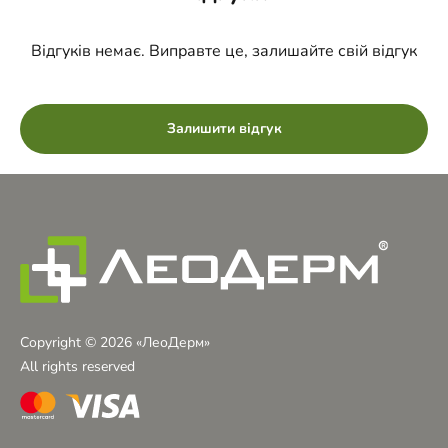
волосся, Кріомасаж голови, Мезотерапія
волосистої частини голови, Мезотерапія шкіри
Відгуків немає. Виправте це, залишайте свій відгук
голови, Плазмоліфтинг волосся
Залишити відгук
Copyright © 2026 «ЛеоДерм»
All rights reserved