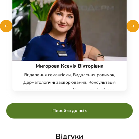
Мигорова Ксенія Вікторівна
Видалення гемангіоми, Видалення родимок,
Дерматологічні захворювання, Консультація
дитячого дерматолога, Консультація лікаря
трихолога, Дерматологія, Трихологія,
Консультація дерматолога, Цифрова
Перейти до всіх
дерматоскопія FotoFinder, Видалення бородавок,
Видалення папілом, Видалення ксантелазми,
Видалення контагіозного молюску,
Імунобіологічне лікування псоріазу, Випадіння
Відгуки