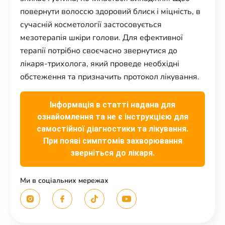
повернути волоссю здоровий блиск і міцність, в
сучасній косметології застосовується
мезотерапія шкіри голови. Для ефективної
терапії потрібно своєчасно звернутися до
лікаря-трихолога, який проведе необхідні
обстеження та призначить протокол лікування.
Інформація в статті надана для
ознайомлення та не є інструкцією для
самостійної діагностики та лікування.
При появі симптомів захворювання
зверніться до лікаря.
Ми в соціальних мережах