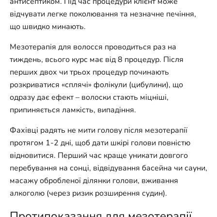
антисептиком. Під час процедури клієнт може
відчувати легке поколювання та незначне печіння,
що швидко минають.
Мезотерапія для волосся проводиться раз на
тиждень, всього курс має від 8 процедур. Після
перших двох чи трьох процедур починають
розкриватися «сплячі» фолікули (цибулини), що
одразу дає ефект – волоски стають міцніші,
припиняється ламкість, випадіння.
Фахівці радять не мити голову після мезотерапії
протягом 1-2 дні, щоб дати шкірі голови повністю
відновитися. Перший час краще уникати довгого
перебування на сонці, відвідування басейна чи сауни,
масажу обробленої ділянки голови, вживання
алкоголю (через ризик розширення судин).
Протипоказання для мезотерапії