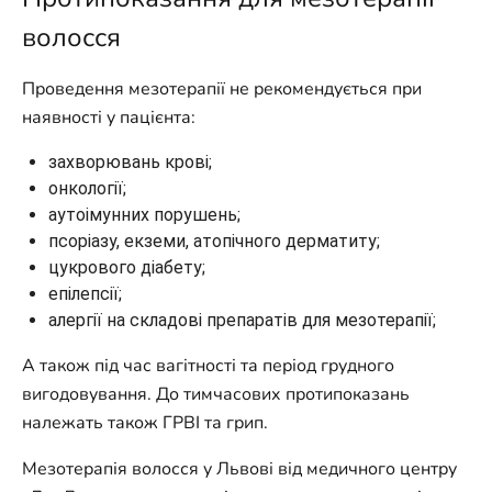
волосся
Проведення мезотерапії не рекомендується при
наявності у пацієнта:
захворювань крові;
онкології;
аутоімунних порушень;
псоріазу, екземи, атопічного дерматиту;
цукрового діабету;
епілепсії;
алергії на складові препаратів для мезотерапії;
А також під час вагітності та період грудного
вигодовування. До тимчасових протипоказань
належать також ГРВІ та грип.
Мезотерапія волосся у Львові від медичного центру