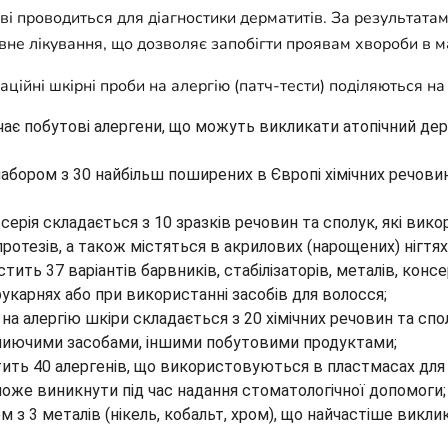
ові проводиться для діагностики дерматитів. За результат
вне лікування, що дозволяє запобігти проявам хвороби в 
ційні шкірні проби на алергію (патч-тести) поділяються на р
чає побутові алергени, що можуть викликати атопічний дер
абором з 30 найбільш поширених в Європі хімічних речовин,
серія складається з 10 зразків речовин та сполук, які ви
протезів, а також містяться в акрилових (нарощених) нігтях
тить 37 варіантів барвників, стабілізаторів, металів, кон
рукарнях або при використанні засобів для волосся;
 на алергію шкіри складається з 20 хімічних речовин та сп
 миючими засобами, іншими побутовими продуктами;
ить 40 алергенів, що використовуються в пластмасах для з
може виникнути під час надання стоматологічної допомоги;
 з 3 металів (нікель, кобальт, хром), що найчастіше викл