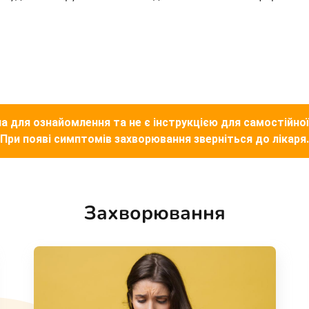
а для ознайомлення та не є інструкцією для самостійної
При появі симптомів захворювання зверніться до лікаря.
Захворювання