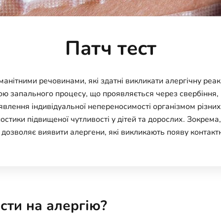
Патч тест
анітними речовинами, які здатні викликати алергічну реакц
ю запального процесу, що проявляється через свербіння, 
явлення індивідуальної непереносимості організмом різних
остики підвищеної чутливості у дітей та дорослих. Зокрема
 дозволяє виявити алергени, які викликають появу контакт
сти на алергію?