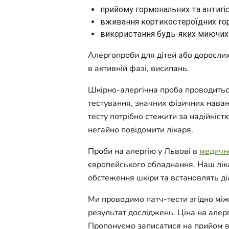
прийому гормональних та антигіст
вживання кортикостероїдних горм
використання будь-яких миючих 
Алергопроби для дітей або дорослих
в активній фазі, висипань.
Шкірно-алергічна проба проводитьс
тестування, значних фізичних наван
тесту потрібно стежити за надійніст
негайно повідомити лікаря.
Проби на алергію у Львові в
медичн
європейського обладнання. Наш ліка
обстеження шкіри та встановлять ді
Ми проводимо патч-тести згідно між
результат досліджень. Ціна на алер
Пропонуємо записатися на прийом в