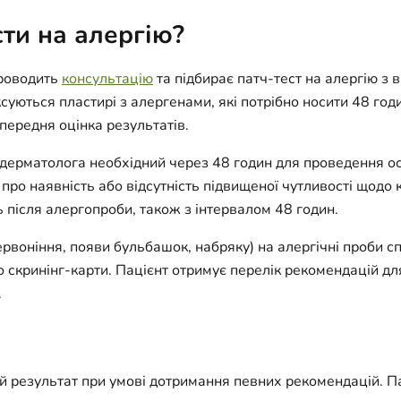
сти на алергію?
проводить
консультацію
та підбирає патч-тест на алергію з 
ксуються пластирі з алергенами, які потрібно носити 48 годи
передня оцінка результатів.
 дерматолога необхідний через 48 годин для проведення о
про наявність або відсутність підвищеної чутливості щодо
 після алергопроби, також з інтервалом 48 годин.
ервоніння, появи бульбашок, набряку) на алергічні проби с
о скринінг-карти. Пацієнт отримує перелік рекомендацій дл
.
й результат при умові дотримання певних рекомендацій. Па