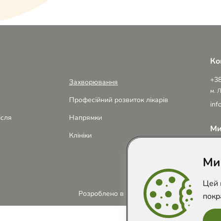
Ко
+38
Захворювання
м. 
Професійний розвиток лікарів
inf
ісля
Напрямки
Ми
Клініки
Ми
Цей 
Розроблено в
покр