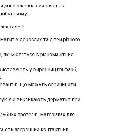
ами дослідження виявляється
майбутньому.
ізні серії:
матит у дорослих та дітей різного
 які містяться в різноманітних
користовують у виробництві фарб,
;
сервантів, що можуть спричинити
олук, які викликають дерматит при
убних протезів, матеріалах для
икають алергічний контактний