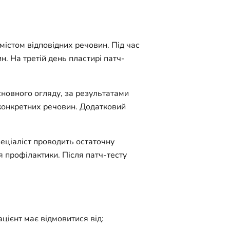
вмістом відповідних речовин. Під час
н. На третій день пластирі патч-
сновного огляду, за результатами
 конкретних речовин. Додатковий
пеціаліст проводить остаточну
я профілактики. Після патч-тесту
цієнт має відмовитися від: