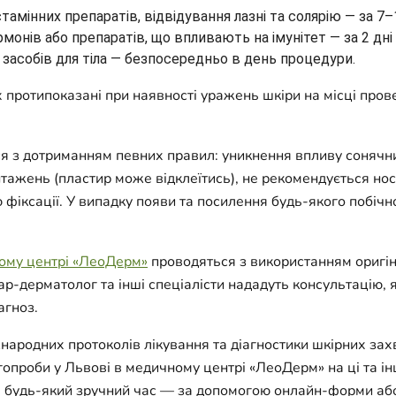
амінних препаратів, відвідування лазні та солярію — за 7–
онів або препаратів, що впливають на імунітет — за 2 дні
засобів для тіла — безпосередньо в день процедури.
 протипоказані при наявності уражень шкіри на місці про
я з дотриманням певних правил: уникнення впливу сонячни
тажень (пластир може відклеїтись), не рекомендується носи
ю фіксації. У випадку появи та посилення будь-якого побічн
ому центрі «ЛеоДерм»
проводяться з використанням оригін
р-дерматолог та інші спеціалісти нададуть консультацію, 
агноз.
народних протоколів лікування та діагностики шкірних за
гопроби у Львові в медичному центрі «ЛеоДерм» на ці та і
 будь-який зручний час — за допомогою онлайн-форми або