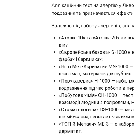
Аплікаційний тест на алергію у Льв
подразник та призначається ефекти
Залежно від набору алергенів, апліка
«Атопік-10» та «Атопік-20» вклю
віку;
«Європейська базова» S-1000 є н
фарбах і барвниках;
«Нігті Мет-Акрилати» MN-1000 — 
пластмас, матеріалів для зубних 
«Перукарська» Н-1000 — набір міс
подразнення під час роботи в пе
«Побутова хімія» СН-1000 — тест
взаємодії людини з поліролями,
«Стоматологічна» DS-1000 — міст
пломбування, і контакт з якими 
«ТОП-3 Метали» МЕ-3 — є набором
дерматит.