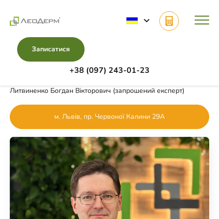
Записатися
+38 (097) 243-01-23
Головна
Лікарі
Видалення родимок
Литвиненко Богдан Вікторович (запрошений експерт)
м. Львів, пр. Червоної Калини 29А