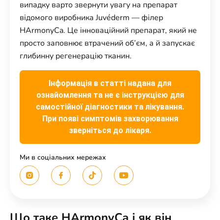
випадку варто звернути увагу на препарат
відомого виробника Juvéderm — філер
HArmonyCa. Це інноваційний препарат, який не
просто заповнює втрачений об’єм, а й запускає
глибинну регенерацію тканин.
Інформація в статті надана для
ознайомлення та не є інструкцією для
самостійної діагностики та лікування.
При появі симптомів захворювання
зверніться до лікаря.
Ми в соціальних мережах
Що таке HArmonyCa і як він