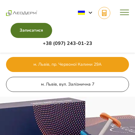
Записатися
+38 (097) 243-01-23
Головна
Напрямки
Ін’єкції краси
HArmonyCa
м. Львів, пр. Червоної Калини 29А
м. Львів, вул. Залізнична 7