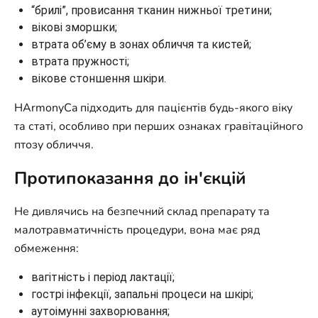
“брилі”, провисання тканин нижньої третини;
вікові зморшки;
втрата об’єму в зонах обличчя та кистей;
втрата пружності;
вікове стоншення шкіри.
HArmonyCa підходить для пацієнтів будь-якого віку
та статі, особливо при перших ознаках гравітаційного
птозу обличчя.
Протипоказання до ін'єкцій
Не дивлячись на безпечний склад препарату та
малотравматичність процедури, вона має ряд
обмеження:
вагітність і період лактації;
гострі інфекції, запальні процеси на шкірі;
аутоімунні захворювання;