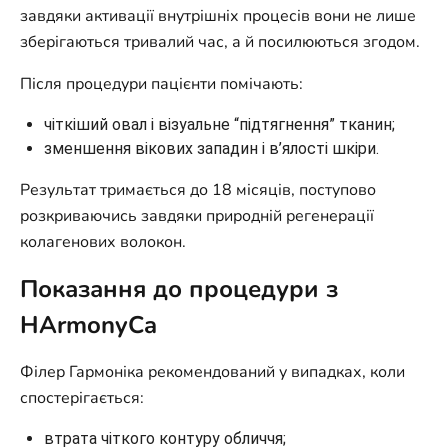
завдяки активації внутрішніх процесів вони не лише
зберігаються тривалий час, а й посилюються згодом.
Після процедури пацієнти помічають:
чіткіший овал і візуальне “підтягнення” тканин;
зменшення вікових западин і в’ялості шкіри.
Результат тримається до 18 місяців, поступово
розкриваючись завдяки природній регенерації
колагенових волокон.
Показання до процедури з
HArmonyCa
Філер Гармоніка рекомендований у випадках, коли
спостерігається:
втрата чіткого контуру обличчя;