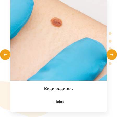
постакне, Контурна пластика, Ботулінотерапія,
Збільшення губ гіалуроновою кислотою,
Біоревіталізація, Мезотерапія, Ліполітики,
Плазмоліфтинг, Плазмотерапія Endoret, Ін'єкції
Rejuran, Ін'єкції Plinest, Ін'єкції Linerase, Лікування
гіпергідрозу (підвищене потовиділення),
Усунення ускладнень після контурної пластики,
Гідропілінг Aquapure, Пілінг обличчя, Вогонь і лід
(Fire&Ice), Хімічний пілінг PRX-T33
Види родимок
Шкіра