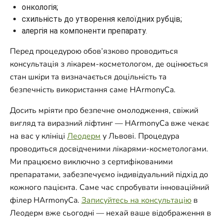
онкологія;
схильність до утворення келоїдних рубців;
алергія на компоненти препарату.
Перед процедурою обов’язково проводиться
консультація з лікарем-косметологом, де оцінюється
стан шкіри та визначається доцільність та
безпечність використання саме HArmonyCa.
Досить мріяти про безпечне омолодження, свіжий
вигляд та виразний ліфтинг — HArmonyCa вже чекає
на вас у клініці
Леодерм
у Львові. Процедура
проводиться досвідченими лікарями-косметологами.
Ми працюємо виключно з сертифікованими
препаратами, забезпечуємо індивідуальний підхід до
кожного пацієнта. Саме час спробувати інноваційний
філер HArmonyCa.
Записуйтесь на консультацію
в
Леодерм вже сьогодні — нехай ваше відображення в